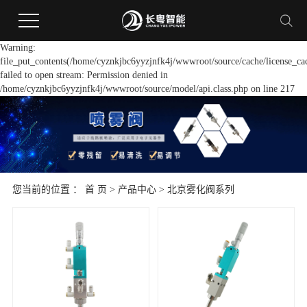
Warning:
file_put_contents(/home/cyznkjbc6yyzjnfk4j/wwwroot/source/cache/license_ca
failed to open stream: Permission denied in
/home/cyznkjbc6yyzjnfk4j/wwwroot/source/model/api.class.php on line 217
您当前的位置 ：
首 页
>
产品中心
>
北京雾化阀系列