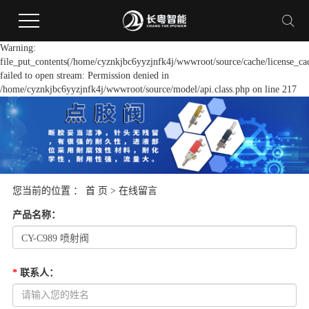
Warning:
file_put_contents(/home/cyznkjbc6yyzjnfk4j/wwwroot/source/cache/license_ca
failed to open stream: Permission denied in
/home/cyznkjbc6yyzjnfk4j/wwwroot/source/model/api.class.php on line 217
您当前的位置 ：
首 页
> 在线留言
产品名称
：
*
联系人
：