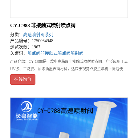
CY-C988 非接触式喷射喷点阀
分类：
高速喷射阀系列
产品编号：1750064948
浏览次数：1967
关键词：
喷点阀
非接触式喷点阀
喷射阀
产品介绍：CY-C988是一款中高粘度非接触式喷射喷点阀，广泛应用于点
UV胶、三防胶、油漆油墨表面材料，适应于视觉点胶点漆机上高速使
用。优点：1．喷射力强，实现可控高速点胶作业。2．点胶速度快，可
在线询价
达250HZ/S3．胶点大小可调，胶点直径0