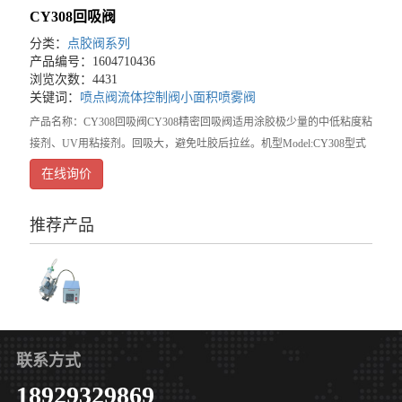
CY308回吸阀
分类：
点胶阀系列
产品编号：1604710436
浏览次数：4431
关键词：
喷点阀
流体控制阀
小面积喷雾阀
产品名称：CY308回吸阀CY308精密回吸阀适用涂胶极少量的中低粘度粘
接剂、UV用粘接剂。回吸大，避免吐胶后拉丝。机型Model:CY308型式
Type:回吸式使用气源OperatingAirSource:5-6Kgf/cm极小吐出量
在线询价
推荐产品
联系方式
18929329869