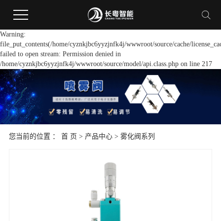
Warning:
file_put_contents(/home/cyznkjbc6yyzjnfk4j/wwwroot/source/cache/license_ca
failed to open stream: Permission denied in
/home/cyznkjbc6yyzjnfk4j/wwwroot/source/model/api.class.php on line 217
您当前的位置 ：
首 页
>
产品中心
>
雾化阀系列