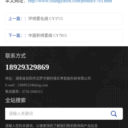
本文网址：
http://www.changyuezn.com/product/793.html
上一篇：
环喷雾化阀 CY3715
下一篇：
中面积喷雾阀 CY7815
联系方式
18929329869
地址：湖南省岳阳市汨罗市弼时镇长粤智能科技有限公司
E-mail：2389952346@qq.com
售后服务：0730-5940513
全站搜索
请输入您的关键词，以便更快的了解我们新的新闻和产品信息