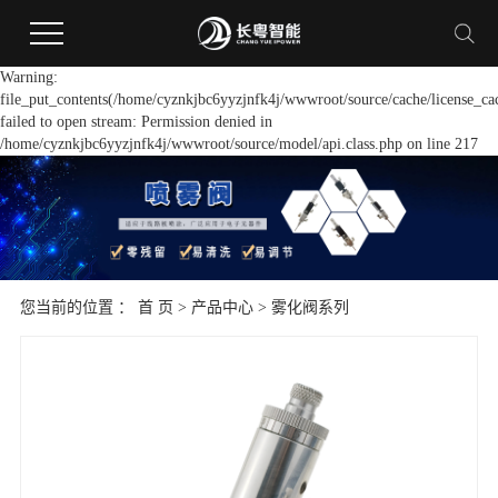
Warning:
file_put_contents(/home/cyznkjbc6yyzjnfk4j/wwwroot/source/cache/license_ca
failed to open stream: Permission denied in
/home/cyznkjbc6yyzjnfk4j/wwwroot/source/model/api.class.php on line 217
您当前的位置 ：
首 页
>
产品中心
>
雾化阀系列