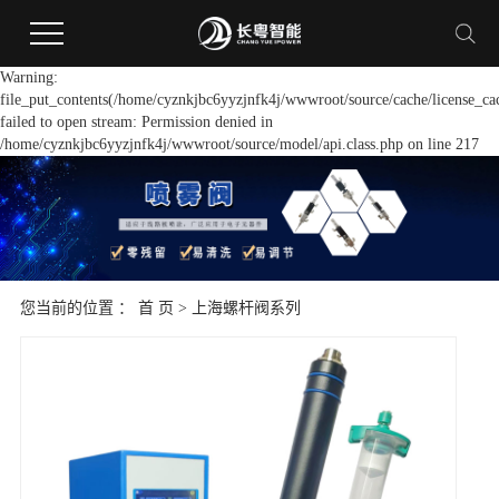
Warning:
file_put_contents(/home/cyznkjbc6yyzjnfk4j/wwwroot/source/cache/license_ca
failed to open stream: Permission denied in
/home/cyznkjbc6yyzjnfk4j/wwwroot/source/model/api.class.php on line 217
您当前的位置 ：
首 页
>
上海螺杆阀系列