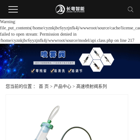
Warning:
file_put_contents(/home/cyznkjbc6yyzjnfk4j/wwwroot/source/cache/license_ca
failed to open stream: Permission denied in
/home/cyznkjbc6yyzjnfk4j/wwwroot/source/model/api.class.php on line 217
您当前的位置 ：
首 页
>
产品中心
>
高速喷射阀系列