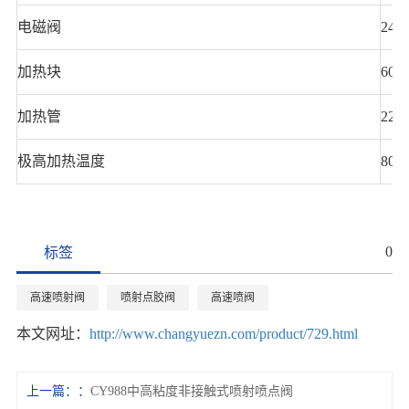
电磁阀
24V
加热块
60
加热管
220
极高加热温度
80
0
标签
高速喷射阀
喷射点胶阀
高速喷阀
本文网址：
http://www.changyuezn.com/product/729.html
上一篇：
CY988中高粘度非接触式喷射喷点阀