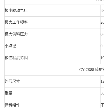
极
小驱动气压
90P
极
大工作频率
200
极
大供料压力
0~0
小点径
0.5
极
佳粘度范围
100
CY-C988 喷射
外形尺寸
125
重量
300
供料组件
不