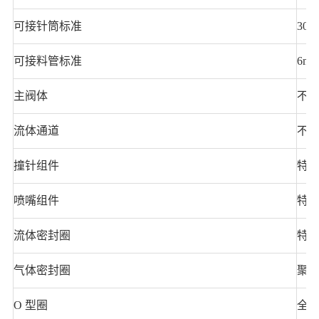
可接针筒标准
30cc
可接料管标准
6m
主阀体
不
流体通道
不
撞针组件
特
喷嘴组件
特
流体密封圈
特
气体密封圈
聚
O 型圈
全