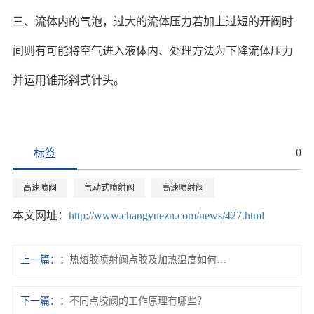
三、流体内的气泡，过大的流体压力若加上过短的开阀时
间则有可能将空气进入液体内、处理方法为下降流体压力
并运用锥形斜式针头。
0
标签
高速喷阀
气动式喷射阀
高速喷射阀
本文网址：
http://www.changyuezn.com/news/427.html
上一篇：
热熔胶喷射阀点胶及加热温度如何掌控？
下一篇：
不同点胶阀的工作原理有哪些？