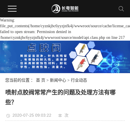
Warning:
file_put_contents(/home/cyznkjbc6yyzjnfk4j/wwwroot/source/cache/license_ca
failed to open stream: Permission denied in
/home/cyznkjbc6yyzjnfk4j/wwwroot/source/model/api.class.php on line 217
您当前的位置 ：
首 页
>
新闻中心
>
行业动态
喷射点胶阀常常产生的问题及处理方法有哪
些？
2020-07-25 09:03:22
次